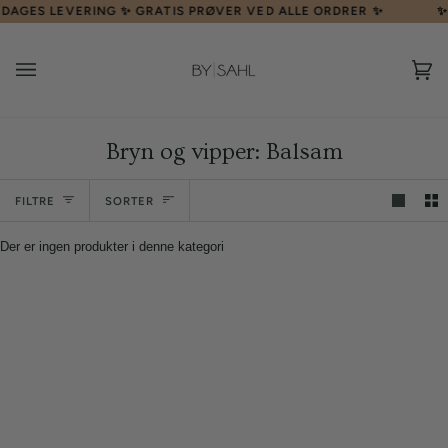
Skip
DAGES LEVERING ✨ GRATIS PRØVER VED ALLE ORDRER ✨
✨ F
til
indhold
Ku
(0)
Bryn og vipper: Balsam
Sorter
FILTRE
SORTER
Der er ingen produkter i denne kategori