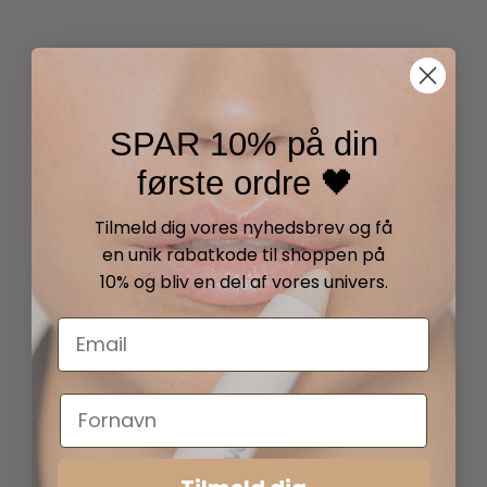
SPAR 10% på din
første ordre 🖤
Tilmeld dig vores nyhedsbrev og få
en unik rabatkode til shoppen på
10% og bliv en del af vores univers.