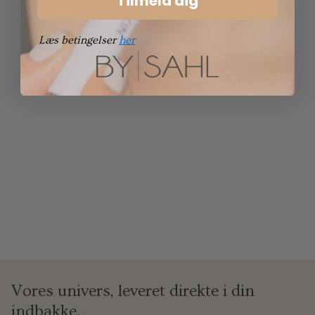
Tilmeld dig
Læs betingelser
her
Vores univers, leveret direkte i din
indbakke.