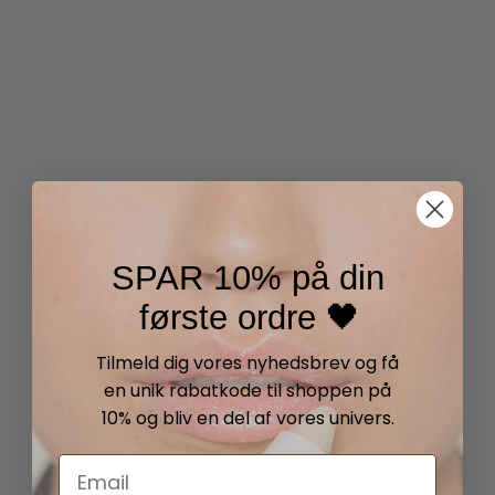
SPAR 10% på din
første ordre 🖤
Tilmeld dig vores nyhedsbrev og få
en unik rabatkode til shoppen på
10% og bliv en del af vores univers.