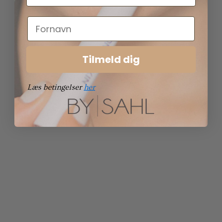
Tilmeld dig
Læs betingelser
her