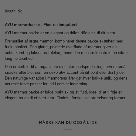
bysahl.dk
AYU marmorbakke - Flad rektangulært
AYU marmor bakke er en elegant og tidløs tilføjelse til dit hjem.
Fremstillet af ægte marmor, kombinerer denne bakke skønhed med
funktionalitet. Den glatte, polerede overflade af marmor giver en
sofistikeret og luksuriøs følelse, mens den robuste konstruktion sikrer
lang holdbarhed.
Den er perfekt til at organisere dine skønhedsprodukter, servere små
snacks eller blot som en dekorativ accent på dit bord eller din hylde.
Den naturlige variation i marmorens årer gør hver bakke unik, og dens
neutrale farve passer let ind i enhver indretning.
AYU marmor bakke er både praktisk og stilfuld, ideel til at tilføje et
elegant touch til ethvert rum. Findes i forskellige størrelser og former.
MÅSKE KAN DU OGSÅ LIDE